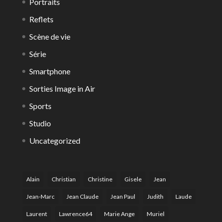
Portraits
Reflets
Scène de vie
Série
Smartphone
Sorties Image in Air
Sports
Studio
Uncategorized
Alain
Christian
Christine
Gisele
Jean
Jean-Marc
Jean Claude
Jean Paul
Judith
Laude
Laurent
Lawrence64
Marie Ange
Muriel