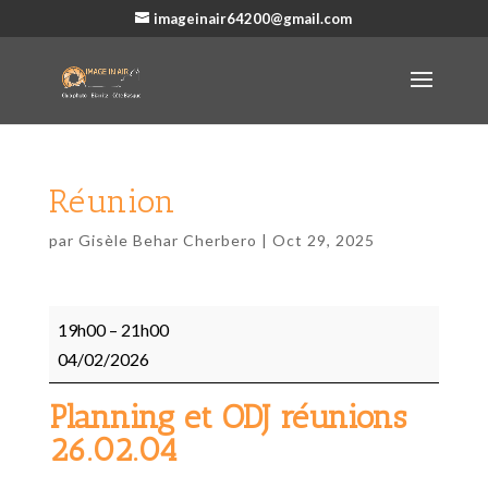
imageinair64200@gmail.com
Réunion
par
Gisèle Behar Cherbero
|
Oct 29, 2025
Réunion
19h00
–
21h00
04/02/2026
Planning et ODJ réunions
26.02.04