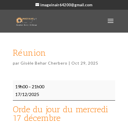
imageinair64200@gmail.com
Réunion
par
Gisèle Behar Cherbero
|
Oct 29, 2025
Réunion
19h00
–
21h00
17/12/2025
Orde du jour du mercredi
17 décembre