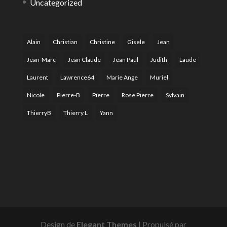
Uncategorized
Alain
Christian
Christine
Gisele
Jean
Jean-Marc
Jean Claude
Jean Paul
Judith
Laude
Laurent
Lawrence64
Marie Ange
Muriel
Nicole
Pierre-B
Pïerre
Rose Pierre
Sylvain
ThierryB
Thierry L
Yann
Design de
Elegant Themes
| Propulsé par