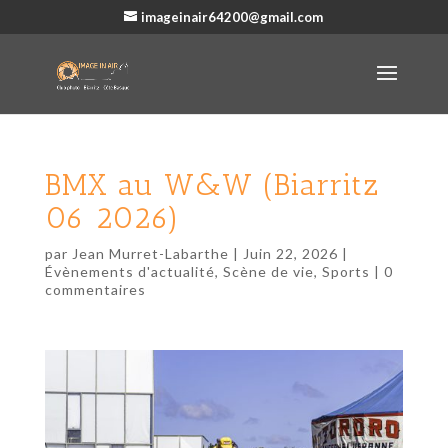
imageinair64200@gmail.com
BMX au W&W (Biarritz
06 2026)
par
Jean Murret-Labarthe
|
Juin 22, 2026
|
Évènements d'actualité
,
Scène de vie
,
Sports
|
0
commentaires