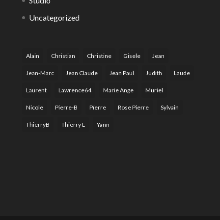
Studio
Uncategorized
Alain
Christian
Christine
Gisele
Jean
Jean-Marc
Jean Claude
Jean Paul
Judith
Laude
Laurent
Lawrence64
Marie Ange
Muriel
Nicole
Pierre-B
Pïerre
Rose Pierre
Sylvain
ThierryB
Thierry L
Yann