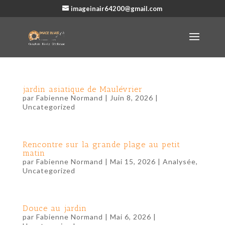
imageinair64200@gmail.com
jardin asiatique de Maulévrier
par
Fabienne Normand
|
Juin 8, 2026
|
Uncategorized
Rencontre sur la grande plage au petit
matin
par
Fabienne Normand
|
Mai 15, 2026
|
Analysée
,
Uncategorized
Douce au jardin
par
Fabienne Normand
|
Mai 6, 2026
|