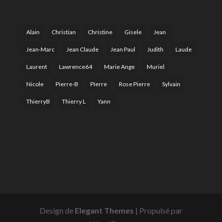
Alain
Christian
Christine
Gisele
Jean
Jean-Marc
Jean Claude
Jean Paul
Judith
Laude
Laurent
Lawrence64
Marie Ange
Muriel
Nicole
Pierre-B
Pïerre
Rose Pierre
Sylvain
ThierryB
Thierry L
Yann
Design de
Elegant Themes
| Propulsé par